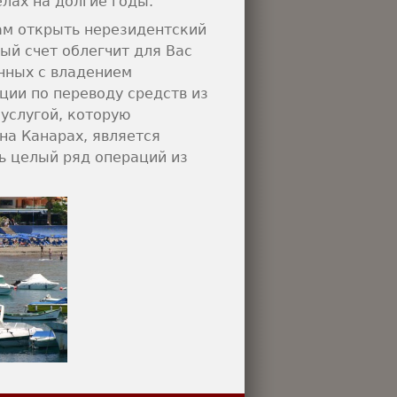
лах на долгие годы.
ам открыть нерезидентский
ый счет облегчит для Вас
нных с владением
ции по переводу средств из
услугой, которую
на Канарах, является
ь целый ряд операций из