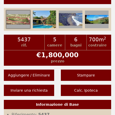
2
5437
5
6
700m
rif.
camere
bagni
costruire
€1,800,000
prezzo
Aggiungere / Eliminare
Stampare
Inviare una richiesta
Calc. Ipoteca
Informazione di Base
Riferimento:
5437