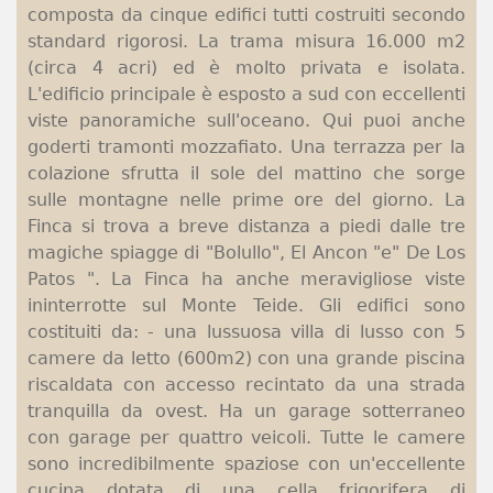
composta da cinque edifici tutti costruiti secondo
standard rigorosi. La trama misura 16.000 m2
(circa 4 acri) ed è molto privata e isolata.
L'edificio principale è esposto a sud con eccellenti
viste panoramiche sull'oceano. Qui puoi anche
goderti tramonti mozzafiato. Una terrazza per la
colazione sfrutta il sole del mattino che sorge
sulle montagne nelle prime ore del giorno. La
Finca si trova a breve distanza a piedi dalle tre
magiche spiagge di "Bolullo", El Ancon "e" De Los
Patos ". La Finca ha anche meravigliose viste
ininterrotte sul Monte Teide. Gli edifici sono
costituiti da: - una lussuosa villa di lusso con 5
camere da letto (600m2) con una grande piscina
riscaldata con accesso recintato da una strada
tranquilla da ovest. Ha un garage sotterraneo
con garage per quattro veicoli. Tutte le camere
sono incredibilmente spaziose con un'eccellente
cucina dotata di una cella frigorifera di