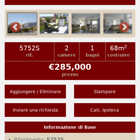
2
5752S
2
1
68m
rif.
camere
bagni
costruire
€285,000
prezzo
Aggiungere / Eliminare
Stampare
Inviare una richiesta
Calc. Ipoteca
Informazione di Base
Riferimento:
5752S