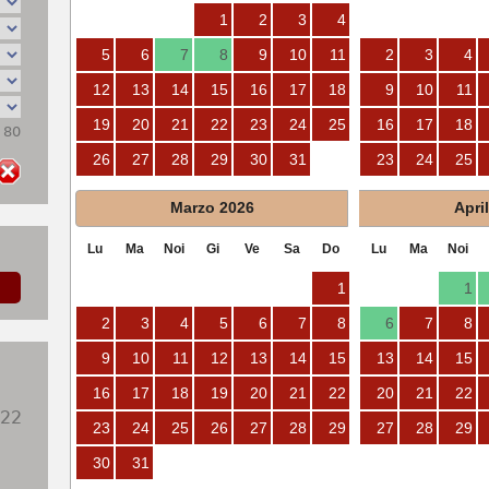
1
2
3
4
5
6
7
8
9
10
11
2
3
4
12
13
14
15
16
17
18
9
10
11
19
20
21
22
23
24
25
16
17
18
: 80
26
27
28
29
30
31
23
24
25
Marzo
2026
Apri
Lu
Ma
Noi
Gi
Ve
Sa
Do
Lu
Ma
Noi
1
1
2
3
4
5
6
7
8
6
7
8
9
10
11
12
13
14
15
13
14
15
16
17
18
19
20
21
22
20
21
22
922
23
24
25
26
27
28
29
27
28
29
30
31