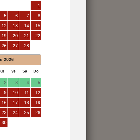
1
5
6
7
8
12
13
14
15
19
20
21
22
26
27
28
le
2026
Gi
Ve
Sa
Do
2
3
4
5
9
10
11
12
16
17
18
19
23
24
25
26
30