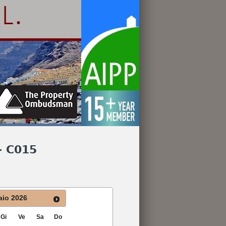
- C015
aio
2026
Gi
Ve
Sa
Do