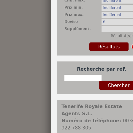
Chb. max.
Prix min.
Prix max.
Devise
Supplément.
Résultat(s)
Recherche par réf.
Tenerife Royale Estate
Agents S.L.
Numéro de téléphone:
003
922 788 305