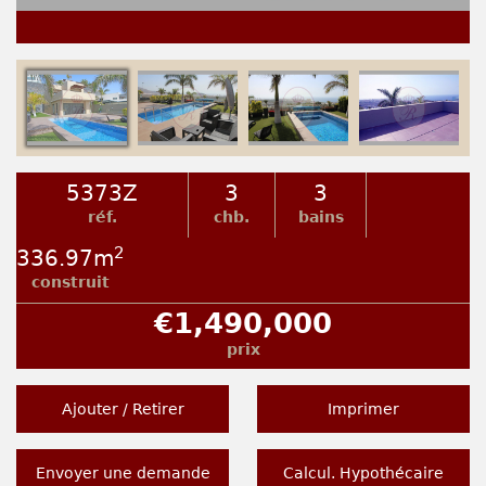
5373Z
3
3
réf.
chb.
bains
2
336.97m
construit
€1,490,000
prix
Ajouter / Retirer
Imprimer
Envoyer une demande
Calcul. Hypothécaire