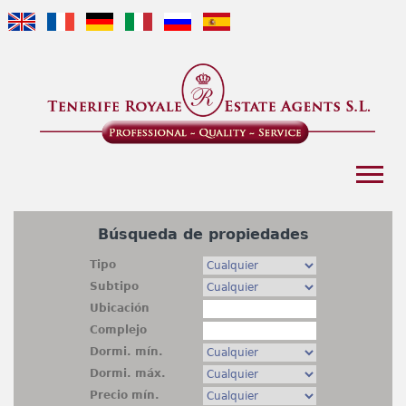
Jump to navigation
Inicio
Búsqueda de propiedades
Guía del Comprador
Tipo
Subtipo
Cartera
Ubicación
Complejo
Sobre nosotros
Dormi. mín.
Dormi. máx.
Alquiler
Precio mín.