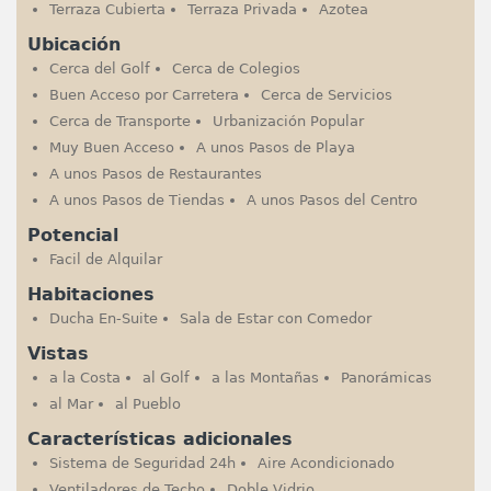
Terraza Cubierta
Terraza Privada
Azotea
Ubicación
Cerca del Golf
Cerca de Colegios
Buen Acceso por Carretera
Cerca de Servicios
Cerca de Transporte
Urbanización Popular
Muy Buen Acceso
A unos Pasos de Playa
A unos Pasos de Restaurantes
A unos Pasos de Tiendas
A unos Pasos del Centro
Potencial
Facil de Alquilar
Habitaciones
Ducha En-Suite
Sala de Estar con Comedor
Vistas
a la Costa
al Golf
a las Montañas
Panorámicas
al Mar
al Pueblo
Características adicionales
Sistema de Seguridad 24h
Aire Acondicionado
Ventiladores de Techo
Doble Vidrio