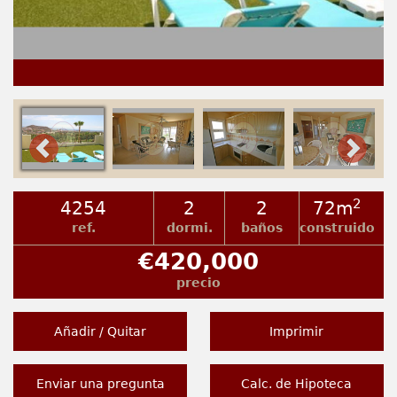
2
4254
2
2
72m
ref.
dormi.
baños
construido
€420,000
precio
Añadir / Quitar
Imprimir
Enviar una pregunta
Calc. de Hipoteca