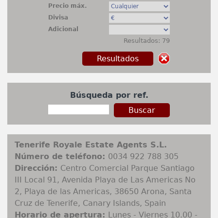
+
Contáctenos
Precio máx.
Divisa
Vender mi propiedad
Adicional
Resultados: 79
Buscar propiedad
Búsqueda por ref.
Tenerife Royale Estate Agents S.L.
Número de teléfono:
0034 922 788 305
Dirección:
Centro Comercial Parque Santiago
III Local 91, Avenida Playa de Las Americas No
2, Playa de las Americas, 38650 Arona, Santa
Cruz de Tenerife, Canary Islands, Spain
Horario de apertura:
Lunes - Viernes 10.00 -